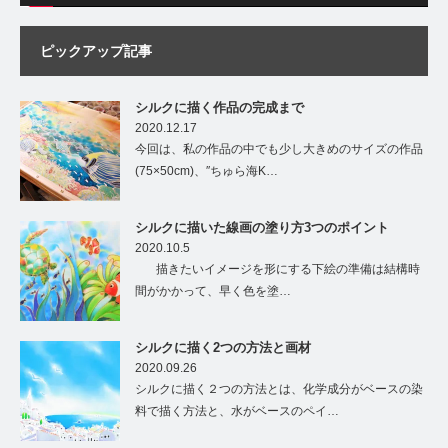
ピックアップ記事
シルクに描く作品の完成まで
2020.12.17
今回は、私の作品の中でも少し大きめのサイズの作品
(75×50cm)、″ちゅら海K…
シルクに描いた線画の塗り方3つのポイント
2020.10.5
描きたいイメージを形にする下絵の準備は結構時
間がかかって、早く色を塗…
シルクに描く2つの方法と画材
2020.09.26
シルクに描く２つの方法とは、化学成分がベースの染
料で描く方法と、水がベースのペイ…