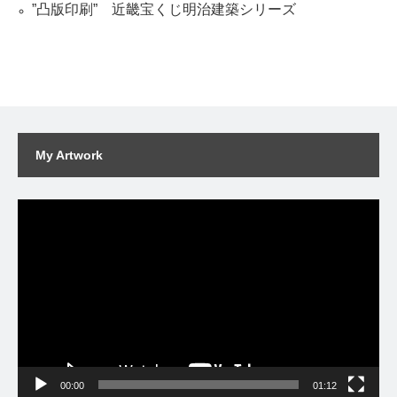
”凸版印刷” 近畿宝くじ明治建築シリーズ
My Artwork
動
画
プ
レ
ー
ヤ
ー
00:00
01:12